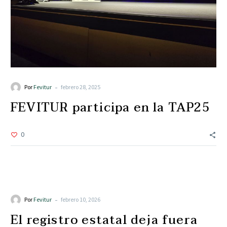
-
Por
Fevitur
febrero 28, 2025
FEVITUR participa en la TAP25
0
Agenda
Eventos
Noticias
-
Por
Fevitur
febrero 10, 2026
El registro estatal deja fuera