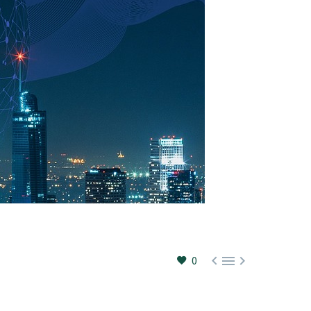



0