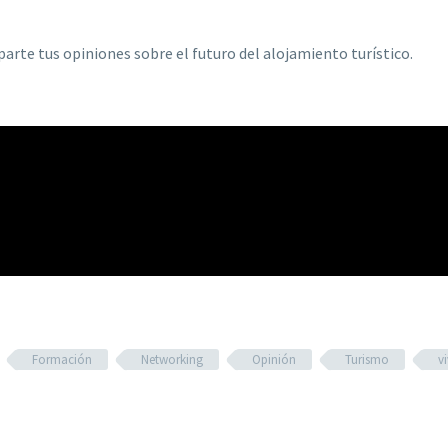
parte tus opiniones sobre el futuro del alojamiento turístico.
Formación
Networking
Opinión
Turismo
v