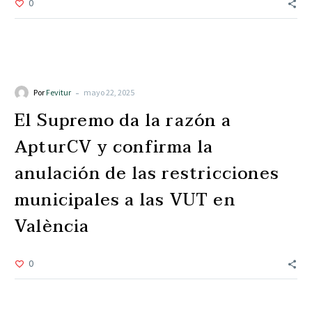
0
Agenda
Noticias
-
Por
Fevitur
mayo 22, 2025
El Supremo da la razón a
ApturCV y confirma la
anulación de las restricciones
municipales a las VUT en
València
0